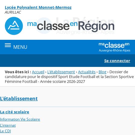
Panneau de gestion des cookies
Lycée Polyvalent Monnet-Mermoz
Menu de la rubrique
Contenu
AURILLAC
MENU
Se connecter
Vous êtes ici :
Accueil
›
L'établissement
›
Actualités
›
Blog
›
Dossier de
candidature pour le dispositif Sport Etude Football et la Section Sportive
Féminine Football - Année scolaire 2026-2027
L'établissement
La cité scolaire
Information Vie Scolaire
L'internat
Le CDI