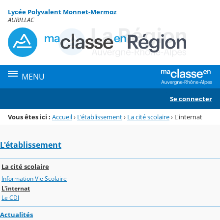
Panneau de gestion des cookies
Lycée Polyvalent Monnet-Mermoz
Menu de la rubrique
Contenu
AURILLAC
MENU
Se connecter
Vous êtes ici :
Accueil
›
L'établissement
›
La cité scolaire
›
L'internat
L'établissement
La cité scolaire
Information Vie Scolaire
L'internat
Le CDI
Actualités