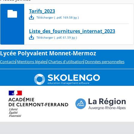
Tarifs_2023
Télécharger
( .
pdf
,
169.58
ko
)
Liste_des_fournitures_internat_2023
Télécharger
( .
pdf
,
61.59
ko
)
Lycée Polyvalent Monnet-Mermoz
Contacts
Mentions légales
Chartes d'utilisation
Données personnelles