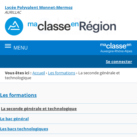
Panneau de gestion des cookies
Lycée Polyvalent Monnet-Mermoz
Menu de la rubrique
Contenu
AURILLAC
MENU
Se connecter
Vous êtes ici :
Accueil
›
Les formations
›
La seconde générale et
technologique
Les formations
La seconde générale et technologique
Le bac général
Les bacs technologiques