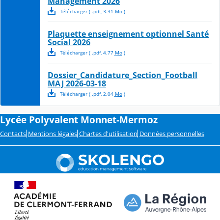
Management 2026
Télécharger
( .
pdf
,
3.31
Mo
)
Plaquette enseignement optionnel Santé
Social 2026
Télécharger
( .
pdf
,
4.77
Mo
)
Dossier_Candidature_Section_Football
MAJ 2026-03-18
Télécharger
( .
pdf
,
2.04
Mo
)
Lycée Polyvalent Monnet-Mermoz
Contacts
Mentions légales
Chartes d'utilisation
Données personnelles