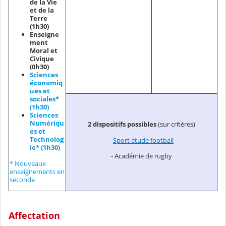
de la Vie
et de la
Terre
(1h30)
Enseigne
ment
Moral et
Civique
(0h30)
Sciences
économiq
ues et
sociales*
(1h30)
Sciences
Numériqu
2 dispositifs possibles
(sur critères)
es et
Technolog
-
Sport étude football
ie* (1h30)
- Académie de rugby
* Nouveaux
enseignements en
seconde
Affectation