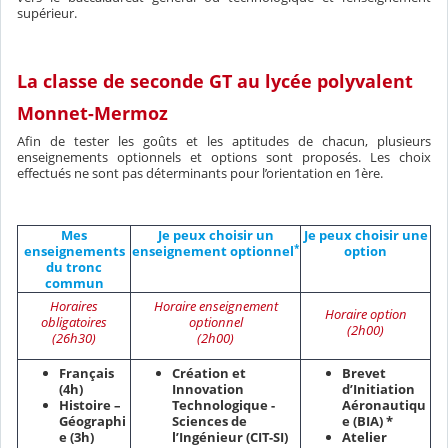
supérieur.
La classe de seconde GT au lycée polyvalent
Monnet-Mermoz
Afin de tester les goûts et les aptitudes de chacun, plusieurs
enseignements optionnels et options sont proposés. Les choix
effectués ne sont pas déterminants pour l’orientation en 1ère.
Mes
Je peux choisir un
Je peux choisir une
*
enseignements
enseignement optionnel
option
du tronc
commun
Horaires
Horaire enseignement
Horaire option
obligatoires
optionnel
(2h00)
(26h30)
(2h00)
Français
Création et
Brevet
(4h)
Innovation
d’Initiation
Histoire –
Technologique -
Aéronautiqu
Géographi
Sciences de
e (BIA) *
e (3h)
l’Ingénieur (CIT-SI)
Atelier