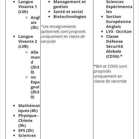
Langue
Management et
Sciences
Vivante 1
gestion
Expérimenta
(LVA)
Santé et social
les
Biotechnologies
Section
Angl
Européenne
ais
*Les enseignements
Anglais
(3h)
optionnels sont proposés
LV3 - Occitan
Langue
uniquement en classe de
Classe
Vivante 2
seconde
Défense
(LVB)
Sécurité
Globale
Alle
(CDSG) *
man
d
*BIA et CDSG sont
(2h3
proposés
0)
uniquement en
ou
classe de seconde
Espa
gnol
(2h3
0)
Mathémat
iques (4h)
Physique -
Chimie
(3h)
EPS (2h)
Sciences