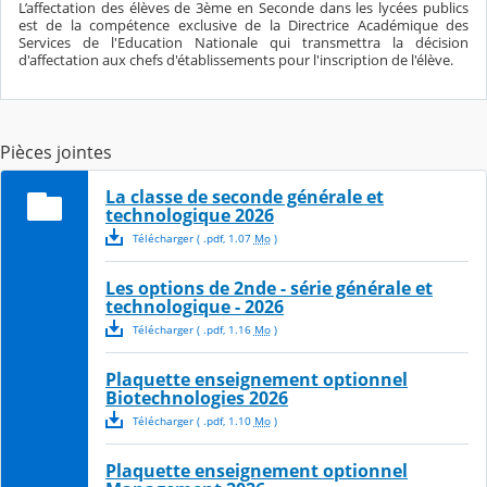
L’affectation des élèves de 3ème en Seconde dans les lycées publics
est de la compétence exclusive de la Directrice Académique des
Services de l'Education Nationale qui transmettra la décision
d'affectation aux chefs d'établissements pour l'inscription de l'élève.
Pièces jointes
La classe de seconde générale et
technologique 2026
Télécharger
( .
pdf
,
1.07
Mo
)
Les options de 2nde - série générale et
technologique - 2026
Télécharger
( .
pdf
,
1.16
Mo
)
Plaquette enseignement optionnel
Biotechnologies 2026
Télécharger
( .
pdf
,
1.10
Mo
)
Plaquette enseignement optionnel