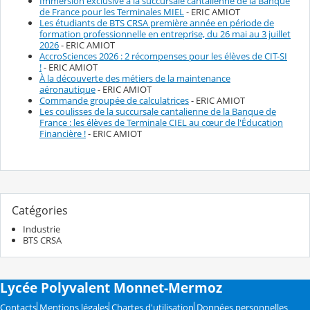
Immersion exclusive à la succursale cantalienne de la Banque
de France pour les Terminales MIEL
- ERIC AMIOT
Les étudiants de BTS CRSA première année en période de
formation professionnelle en entreprise, du 26 mai au 3 juillet
2026
- ERIC AMIOT
AccroSciences 2026 : 2 récompenses pour les élèves de CIT-SI
!
- ERIC AMIOT
À la découverte des métiers de la maintenance
aéronautique
- ERIC AMIOT
Commande groupée de calculatrices
- ERIC AMIOT
Les coulisses de la succursale cantalienne de la Banque de
France : les élèves de Terminale CIEL au cœur de l'Éducation
Financière !
- ERIC AMIOT
Catégories
Industrie
BTS CRSA
Lycée Polyvalent Monnet-Mermoz
Contacts
Mentions légales
Chartes d'utilisation
Données personnelles