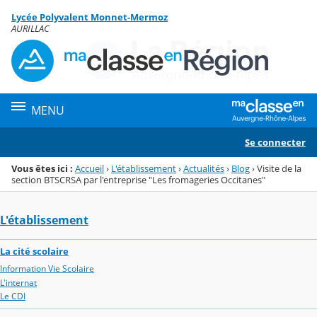
Panneau de gestion des cookies
Lycée Polyvalent Monnet-Mermoz
Menu de la rubrique
Contenu
AURILLAC
MENU
Se connecter
Vous êtes ici :
Accueil
›
L'établissement
›
Actualités
›
Blog
›
Visite de la
section BTSCRSA par l'entreprise "Les fromageries Occitanes"
L'établissement
La cité scolaire
Information Vie Scolaire
L'internat
Le CDI