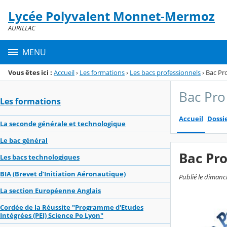
Panneau de gestion des cookies
Lycée Polyvalent Monnet-Mermoz
Menu de la rubrique
Contenu
AURILLAC
MENU
Vous êtes ici :
Accueil
›
Les formations
›
Les bacs professionnels
›
Bac Pr
Bac Pr
Les formations
Accueil
Dossi
La seconde générale et technologique
Le bac général
Bac Pr
Les bacs technologiques
BIA (Brevet d’Initiation Aéronautique)
Publié le dimanc
La section Européenne Anglais
Cordée de la Réussite "Programme d'Etudes
Intégrées (PEI) Science Po Lyon"