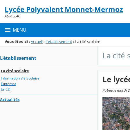
Panneau de gestion des cookies
Lycée Polyvalent Monnet-Mermoz
Menu de la rubrique
Contenu
AURILLAC
MENU
Vous êtes ici :
Accueil
›
L'établissement
›
La cité scolaire
La cité 
L'établissement
La cité scolaire
Le lycé
Information Vie Scolaire
L'internat
Le CDI
Publié le mardi 
Actualités