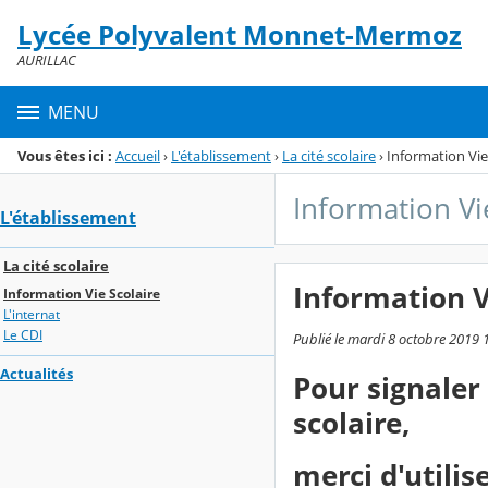
Panneau de gestion des cookies
Lycée Polyvalent Monnet-Mermoz
Menu de la rubrique
Contenu
AURILLAC
MENU
Vous êtes ici :
Accueil
›
L'établissement
›
La cité scolaire
›
Information Vie
Information Vi
L'établissement
La cité scolaire
Information V
Information Vie Scolaire
L'internat
Le CDI
Publié le mardi 8 octobre 2019 
Actualités
Pour signaler
scolaire,
merci d'utilise