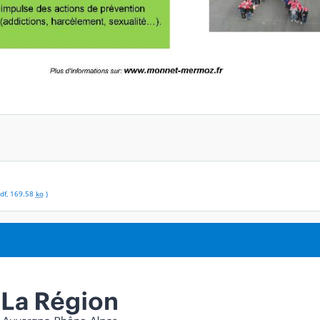
df
,
169.58
ko
)