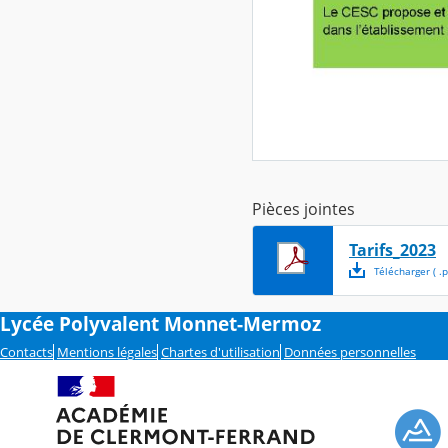
Pièces jointes
Tarifs_2023
Télécharger
( .
p
Lycée Polyvalent Monnet-Mermoz
Contacts
Mentions légales
Chartes d'utilisation
Données personnelles