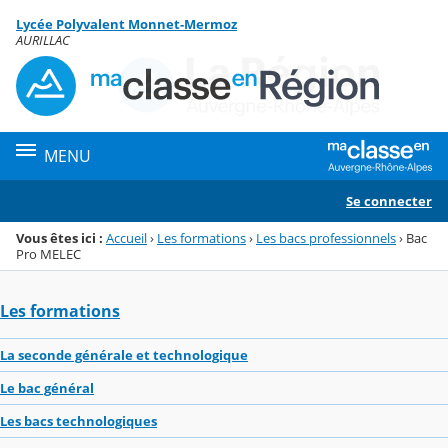
Panneau de gestion des cookies
Lycée Polyvalent Monnet-Mermoz
Menu de la rubrique
Contenu
AURILLAC
MENU
Se connecter
Vous êtes ici :
Accueil
›
Les formations
›
Les bacs professionnels
›
Bac
Pro MELEC
Les formations
La seconde générale et technologique
Le bac général
Les bacs technologiques