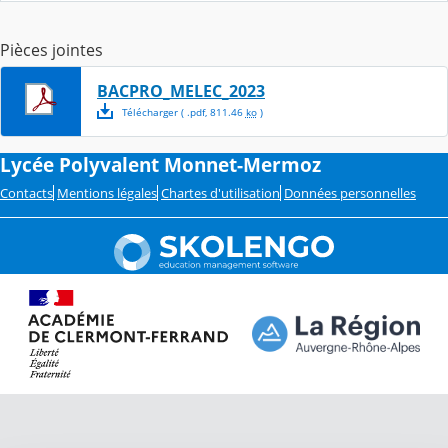
Pièces jointes
BACPRO_MELEC_2023
Télécharger
( .
pdf
,
811.46
ko
)
Lycée Polyvalent Monnet-Mermoz
Contacts
Mentions légales
Chartes d'utilisation
Données personnelles