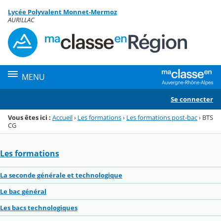
Panneau de gestion des cookies
Lycée Polyvalent Monnet-Mermoz
Menu de la rubrique
Contenu
AURILLAC
MENU
Se connecter
Vous êtes ici :
Accueil
›
Les formations
›
Les formations post-bac
›
BTS
CG
Les formations
La seconde générale et technologique
Le bac général
Les bacs technologiques