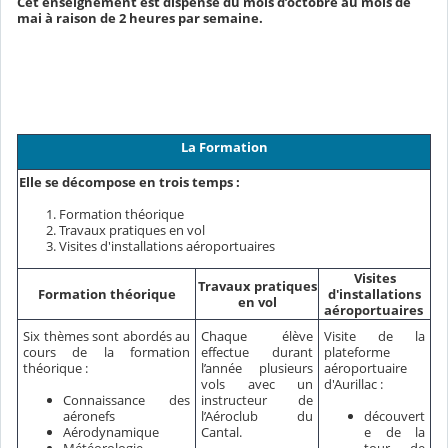
Cet enseignement est dispensé du mois d’octobre au mois de
mai à raison de 2 heures par semaine.
La Formation
Elle se décompose en trois temps :
Formation théorique
Travaux pratiques en vol
Visites d'installations aéroportuaires
Visites
Travaux pratiques
Formation théorique
d'installations
en vol
aéroportuaires
Six thèmes sont abordés au
Chaque élève
Visite de la
cours de la formation
effectue durant
plateforme
théorique :
l’année plusieurs
aéroportuaire
vols avec un
d'Aurillac :
Connaissance des
instructeur de
aéronefs
découvert
l’Aéroclub du
Aérodynamique
e de la
Cantal.