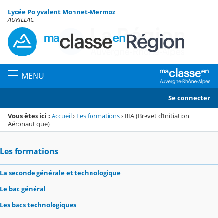
Panneau de gestion des cookies
Lycée Polyvalent Monnet-Mermoz
Menu de la rubrique
Contenu
AURILLAC
MENU
Se connecter
Vous êtes ici :
Accueil
›
Les formations
›
BIA (Brevet d’Initiation
Aéronautique)
Les formations
La seconde générale et technologique
Le bac général
Les bacs technologiques