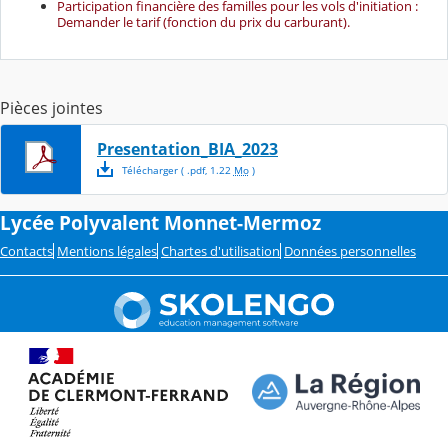
Participation financière des familles pour les vols d'initiation :
Demander le tarif (fonction du prix du carburant).
Pièces jointes
Presentation_BIA_2023
Télécharger
( .
pdf
,
1.22
Mo
)
Lycée Polyvalent Monnet-Mermoz
Contacts
Mentions légales
Chartes d'utilisation
Données personnelles