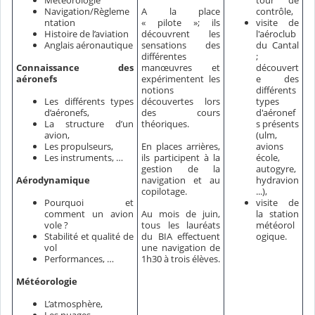
Météorologie
tour de
Navigation/Règleme
A la place
contrôle,
ntation
« pilote »; ils
visite de
Histoire de l’aviation
découvrent les
l'aéroclub
Anglais aéronautique
sensations des
du Cantal
différentes
;
Connaissance des
manœuvres et
découvert
aéronefs
expérimentent les
e des
notions
différents
Les différents types
découvertes lors
types
d’aéronefs,
des cours
d'aéronef
La structure d’un
théoriques.
s présents
avion,
(ulm,
Les propulseurs,
En places arrières,
avions
Les instruments, …
ils participent à la
école,
gestion de la
autogyre,
Aérodynamique
navigation et au
hydravion
copilotage.
...),
Pourquoi et
visite de
comment un avion
Au mois de juin,
la station
vole ?
tous les lauréats
météorol
Stabilité et qualité de
du BIA effectuent
ogique.
vol
une navigation de
Performances, …
1h30 à trois élèves.
Météorologie
L’atmosphère,