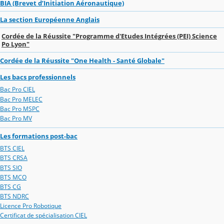
BIA (Brevet d’Initiation Aéronautique)
La section Européenne Anglais
Cordée de la Réussite "Programme d'Etudes Intégrées (PEI) Science
Po Lyon"
Cordée de la Réussite "One Health - Santé Globale"
Les bacs professionnels
Bac Pro CIEL
Bac Pro MELEC
Bac Pro MSPC
Bac Pro MV
Les formations post-bac
BTS CIEL
BTS CRSA
BTS SIO
BTS MCO
BTS CG
BTS NDRC
Licence Pro Robotique
Certificat de spécialisation CIEL