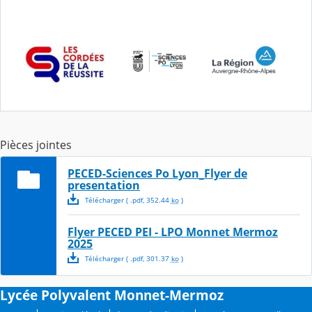
Pièces jointes
PECED-Sciences Po Lyon_Flyer de
presentation
Télécharger
( .
pdf
,
352.44
ko
)
Flyer PECED PEI - LPO Monnet Mermoz
2025
Télécharger
( .
pdf
,
301.37
ko
)
Lycée Polyvalent Monnet-Mermoz