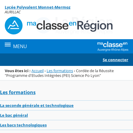
Panneau de gestion des cookies
Lycée Polyvalent Monnet-Mermoz
Menu de la rubrique
Contenu
AURILLAC
MENU
Se connecter
Vous êtes ici :
Accueil
›
Les formations
›
Cordée de la Réussite
"Programme d'Etudes Intégrées (PEI) Science Po Lyon"
Les formations
La seconde générale et technologique
Le bac général
Les bacs technologiques