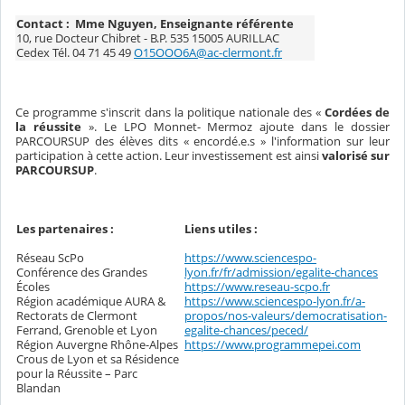
Contact : Mme Nguyen, Enseignante référente
10, rue Docteur Chibret - B.P. 535 15005 AURILLAC
Cedex Tél. 04 71 45 49
O15OOO6A@ac-clermont.fr
Ce programme s'inscrit dans la politique nationale des «
Cordées de
la réussite
». Le LPO Monnet- Mermoz ajoute dans le dossier
PARCOURSUP des élèves dits « encordé.e.s » l'information sur leur
participation à cette action. Leur investissement est ainsi
valorisé sur
PARCOURSUP
.
Les partenaires :
Liens utiles :
Réseau ScPo
https://www.sciencespo-
Conférence des Grandes
lyon.fr/fr/admission/egalite-chances
Écoles
https://www.reseau-scpo.fr
Région académique AURA &
https://www.sciencespo-lyon.fr/a-
Rectorats de Clermont
propos/nos-valeurs/democratisation-
Ferrand, Grenoble et Lyon
egalite-chances/peced/
Région Auvergne Rhône-Alpes
https://www.programmepei.com
Crous de Lyon et sa Résidence
pour la Réussite – Parc
Blandan