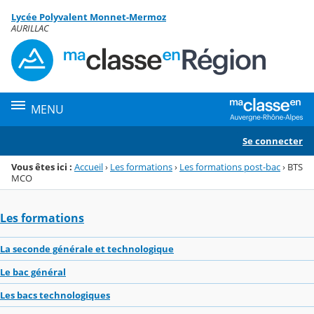
Panneau de gestion des cookies
Lycée Polyvalent Monnet-Mermoz
Menu de la rubrique
Contenu
AURILLAC
MENU
Se connecter
Vous êtes ici :
Accueil
›
Les formations
›
Les formations post-bac
›
BTS
MCO
Les formations
La seconde générale et technologique
Le bac général
Les bacs technologiques