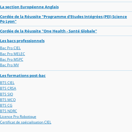
La section Européenne Anglais
Cordée de la Réussite "Programme d'Etudes Intégrées (PEI) Science
Po Lyon"
Cordée de la Réussite "One Health - Santé Globale"
Les bacs professionnels
Bac Pro CIEL
Bac Pro MELEC
Bac Pro MSPC
Bac Pro MV
Les formations post-bac
BTS CIEL
BTS CRSA
BTS SIO
BTS MCO
BTS CG
BTS NDRC
Licence Pro Robotique
Certificat de spécialisation CIEL