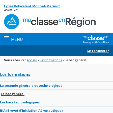
Panneau de gestion des cookies
Lycée Polyvalent Monnet-Mermoz
Menu de la rubrique
Contenu
AURILLAC
MENU
Se connecter
Vous êtes ici :
Accueil
›
Les formations
›
Le bac général
Les formations
La seconde générale et technologique
Le bac général
Les bacs technologiques
BIA (Brevet d’Initiation Aéronautique)