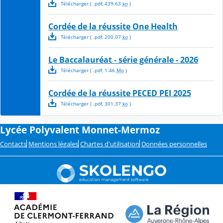
Télécharger
( .
pdf
,
439.63
ko
)
Cordée de la réussite One Health
Télécharger
( .
pdf
,
200.07
ko
)
Le Baccalauréat - série générale - 2026
Télécharger
( .
pdf
,
1.46
Mo
)
Cordée de la réussite PECED PEI 2025
Télécharger
( .
pdf
,
301.37
ko
)
Lycée Polyvalent Monnet-Mermoz
Contacts
Mentions légales
Chartes d'utilisation
Données personnelles