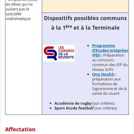
les élèves qui ne
suivent pas la
spécialité
Dispositifs possibles communs
mathématique
ère
à la 1
et à la Terminale
Programme
d'Etudes Intégrées
(PEI)
:
Préparation
au concours
commun des IEP du
réseau ScPo
One Health
:
préparation aux
formations de
l'agronomie et de la
santé du vivant
Académie de rugby
(sur critères)
Sport étude football
(sur critères)
Affectation