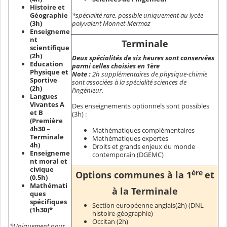
Histoire et
*spécialité rare, possible uniquement au lycée
Géographie
polyvalent Monnet-Mermoz
(3h)
Enseigneme
nt
Terminale
scientifique
(2h)
Deux spécialités de six heures sont conservées
Education
parmi celles choisies en 1ère
Physique et
Note :
2h supplémentaires de physique-chimie
Sportive
sont associées à la spécialité sciences de
(2h)
l’ingénieur.
Langues
Vivantes A
Des enseignements optionnels sont possibles
et B
(3h) :
(Première
4h30 –
Mathématiques complémentaires
Terminale
Mathématiques expertes
4h)
Droits et grands enjeux du monde
Enseigneme
contemporain (DGEMC)
nt moral et
civique
ère
Options communes à la 1
et
(0.5h)
Mathémati
à la Terminale
ques
spécifiques
Section européenne anglais(2h) (DNL-
(1h30)*
histoire-géographie)
Occitan (2h)
*Uniquement pour