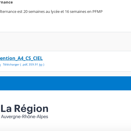
ernance
alternance est 20 semaines au lycée et 16 semaines en PFMP
ention_A4_CS_CIEL
Télécharger
( .
pdf
,
359.91
ko
)