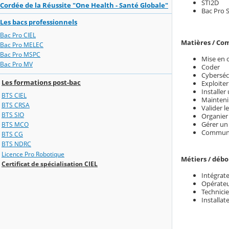
STI2D
Cordée de la Réussite "One Health - Santé Globale"
Bac Pro 
Les bacs professionnels
Bac Pro CIEL
Matières / C
Bac Pro MELEC
Bac Pro MSPC
Mise en 
Bac Pro MV
Coder
Cyberséc
Les formations post-bac
Exploiter
Installer
BTS CIEL
Mainteni
BTS CRSA
Valider 
BTS SIO
Organier
Gérer un
BTS MCO
Communiq
BTS CG
BTS NDRC
Licence Pro Robotique
Métiers / déb
Certificat de spécialisation CIEL
Intégrate
Opérateu
Technici
Installat