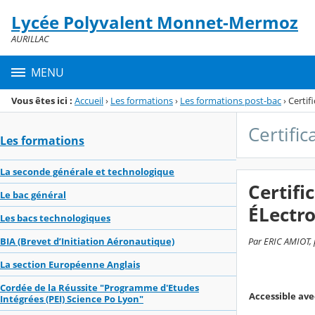
Panneau de gestion des cookies
Lycée Polyvalent Monnet-Mermoz
Menu de la rubrique
Contenu
AURILLAC
MENU
Vous êtes ici :
Accueil
›
Les formations
›
Les formations post-bac
›
Certif
Certific
Les formations
La seconde générale et technologique
Certifi
Le bac général
ÉLectr
Les bacs technologiques
Par ERIC AMIOT, p
BIA (Brevet d’Initiation Aéronautique)
La section Européenne Anglais
Cordée de la Réussite "Programme d'Etudes
Accessible ave
Intégrées (PEI) Science Po Lyon"