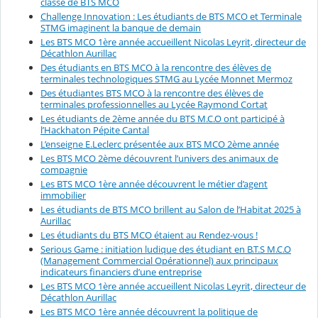
classe de BTS MCO
Challenge Innovation : Les étudiants de BTS MCO et Terminale
STMG imaginent la banque de demain
Les BTS MCO 1ère année accueillent Nicolas Leyrit, directeur de
Décathlon Aurillac
Des étudiants en BTS MCO à la rencontre des élèves de
terminales technologiques STMG au Lycée Monnet Mermoz
Des étudiantes BTS MCO à la rencontre des élèves de
terminales professionnelles au Lycée Raymond Cortat
Les étudiants de 2ème année du BTS M.C.O ont participé à
l’Hackhaton Pépite Cantal
L’enseigne E.Leclerc présentée aux BTS MCO 2ème année
Les BTS MCO 2ème découvrent l’univers des animaux de
compagnie
Les BTS MCO 1ère année découvrent le métier d’agent
immobilier
Les étudiants de BTS MCO brillent au Salon de l’Habitat 2025 à
Aurillac
Les étudiants du BTS MCO étaient au Rendez-vous !
Serious Game : initiation ludique des étudiant en B.T.S M.C.O
(Management Commercial Opérationnel) aux principaux
indicateurs financiers d’une entreprise
Les BTS MCO 1ère année accueillent Nicolas Leyrit, directeur de
Décathlon Aurillac
Les BTS MCO 1ère année découvrent la politique de