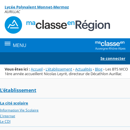
Panneau de gestion des cookies
Lycée Polyvalent Monnet-Mermoz
Menu de la rubrique
Contenu
AURILLAC
MENU
Se connecter
Vous êtes ici :
Accueil
›
L'établissement
›
Actualités
›
Blog
›
Les BTS MCO
1ère année accueillent Nicolas Leyrit, directeur de Décathlon Aurillac
L'établissement
La cité scolaire
Information Vie Scolaire
L'internat
Le CDI