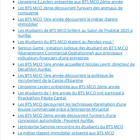
L’enseigne E.Leclerc présentée aux BTS MCO 2ème année
Les BTS MCO 2ème découvrent l’univers des animaux de
compagnie
Les BTS MCO 1ère année découvrent le métier d’agent
immobilier
Les étudiants de BTS MCO brillent au Salon de l’Habitat 2025 à
Aurillac
Les étudiants du BTS MCO étaient au Rendez-vous !
Serious Game : initiation ludique des étudiant en B.T.S M.C.O
(Management Commercial Opérationnel) aux principaux
indicateurs financiers d’une entreprise
Les BTS MCO 1ère année accueillent Nicolas Leyrit, directeur de
Décathlon Aurillac
Les BTS MCO 1ère année découvrent la politique de
recrutement de la Caisse d’Epargne
L’enseigne Leclerc présentée aux BTS MCO 2ème année
Les étudiants de 1 ère année du BTS M.C.O ont participé à
l’Hackathon Pépite Cantal.
Les BTS MCO découvrent les techniques d’animation d’une
équipe commerciale grâce à l’entreprise Mycantal
Les BTS MCO 2ème année découvrent l’univers d’une
concession automobile : Peugeot Aurillac
L’entreprise Sammie rencontre les étudiants du BTS MCO
Le métier d’agent immobilier présenté aux BTS MCO