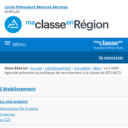
Panneau de gestion des cookies
Lycée Polyvalent Monnet-Mermoz
Menu de la rubrique
Contenu
AURILLAC
MENU
Se connecter
Vous êtes ici :
Accueil
›
L'établissement
›
Actualités
›
Blog
›
Le Crédit
Agricole présente sa politique de recrutement à la classe de BTS MCO
L'établissement
La cité scolaire
Information Vie Scolaire
L'internat
Le CDI