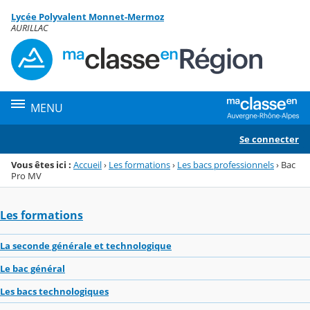
Panneau de gestion des cookies
Lycée Polyvalent Monnet-Mermoz
Menu de la rubrique
Contenu
AURILLAC
MENU
Se connecter
Vous êtes ici :
Accueil
›
Les formations
›
Les bacs professionnels
›
Bac
Pro MV
Les formations
La seconde générale et technologique
Le bac général
Les bacs technologiques