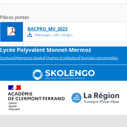
Pièces jointes
BACPRO_MV_2023
Télécharger
( .
pdf
,
2.26
Mo
)
Lycée Polyvalent Monnet-Mermoz
Contacts
Mentions légales
Chartes d'utilisation
Données personnelles