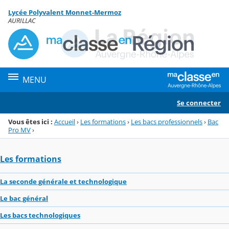
Panneau de gestion des cookies
Lycée Polyvalent Monnet-Mermoz
Menu de la rubrique
Contenu
AURILLAC
MENU
Se connecter
Vous êtes ici :
Accueil
›
Les formations
›
Les bacs professionnels
›
Bac
Pro MV
›
Les formations
La seconde générale et technologique
Le bac général
Les bacs technologiques