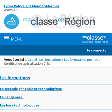
Panneau de gestion des cookies
Lycée Polyvalent Monnet-Mermoz
Menu de la rubrique
Contenu
AURILLAC
MENU
Se connecter
Vous êtes ici :
Accueil
›
Les formations
›
Les formations post-bac
›
Certificat de spécialisation CIEL
Les formations
La seconde générale et technologique
Le bac général
Les bacs technologiques