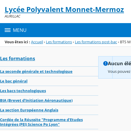
Panneau de gestion des cookies
Lycée Polyvalent Monnet-Mermoz
Menu de la rubrique
Contenu
AURILLAC
MENU
Vous êtes ici :
Accueil
›
Les formations
›
Les formations post-bac
›
BTS 
Les formations
Aucun élém
La seconde générale et technologique
Vous pouvez 
Le bac général
Les bacs technologiques
BIA (Brevet d’Initiation Aéronautique)
La section Européenne Anglais
Cordée de la Réussite "Programme d'Etudes
Intégrées (PEI) Science Po Lyon"