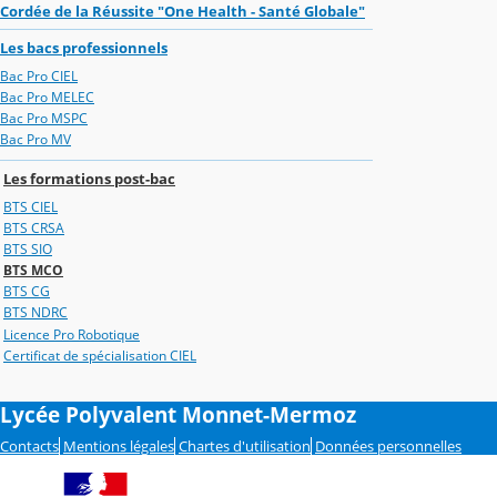
Cordée de la Réussite "One Health - Santé Globale"
Les bacs professionnels
Bac Pro CIEL
Bac Pro MELEC
Bac Pro MSPC
Bac Pro MV
Les formations post-bac
BTS CIEL
BTS CRSA
BTS SIO
BTS MCO
BTS CG
BTS NDRC
Licence Pro Robotique
Certificat de spécialisation CIEL
Lycée Polyvalent Monnet-Mermoz
Contacts
Mentions légales
Chartes d'utilisation
Données personnelles