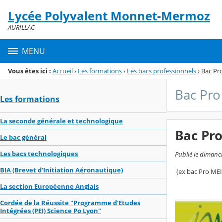
Panneau de gestion des cookies
Lycée Polyvalent Monnet-Mermoz
Menu de la rubrique
Contenu
AURILLAC
MENU
Vous êtes ici :
Accueil
›
Les formations
›
Les bacs professionnels
›
Bac Pr
Bac Pr
Les formations
La seconde générale et technologique
Bac Pr
Le bac général
Les bacs technologiques
Publié le dimanch
BIA (Brevet d’Initiation Aéronautique)
(ex bac Pro MEI
La section Européenne Anglais
Cordée de la Réussite "Programme d'Etudes
Intégrées (PEI) Science Po Lyon"