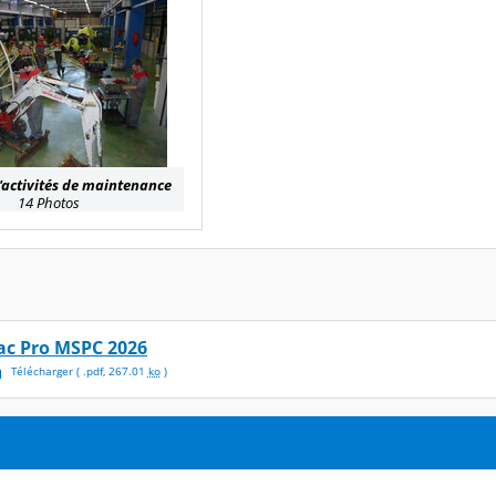
'activités de maintenance
14 Photos
ac Pro MSPC 2026
Télécharger
( .
pdf
,
267.01
ko
)