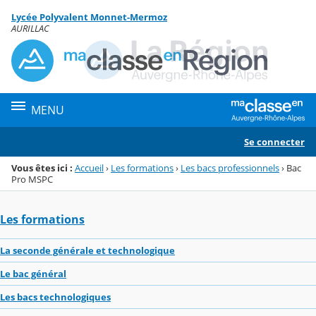
Panneau de gestion des cookies
Lycée Polyvalent Monnet-Mermoz
Menu de la rubrique
Contenu
AURILLAC
MENU
Se connecter
Vous êtes ici :
Accueil
›
Les formations
›
Les bacs professionnels
›
Bac
Pro MSPC
Les formations
La seconde générale et technologique
Le bac général
Les bacs technologiques