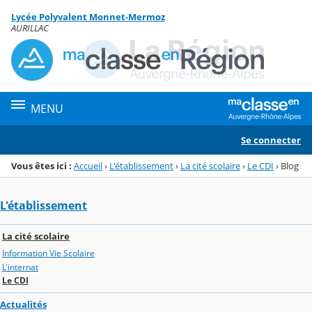
Panneau de gestion des cookies
Lycée Polyvalent Monnet-Mermoz
Menu de la rubrique
Contenu
AURILLAC
MENU
Se connecter
Vous êtes ici :
Accueil
›
L'établissement
›
La cité scolaire
›
Le CDI
›
Blog
L'établissement
La cité scolaire
Information Vie Scolaire
L'internat
Le CDI
Actualités