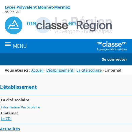
Panneau de gestion des cookies
Lycée Polyvalent Monnet-Mermoz
Menu de la rubrique
Contenu
AURILLAC
MENU
Se connecter
Vous êtes ici :
Accueil
›
L'établissement
›
La cité scolaire
›
L'internat
L'établissement
La cité scolaire
Information Vie Scolaire
L'internat
Le CDI
Actualités