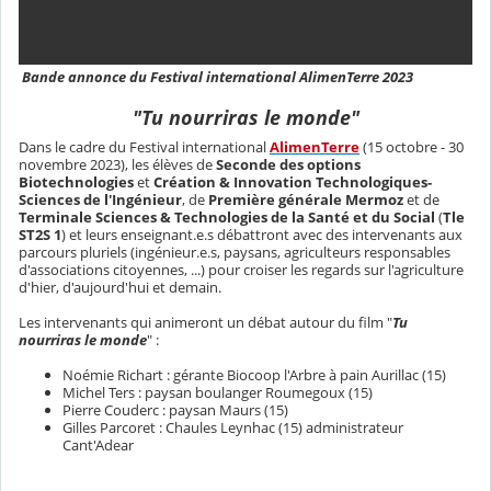
Bande annonce du Festival international AlimenTerre 2023
"Tu nourriras le monde"
Dans le cadre du Festival international
AlimenTerre
(15 octobre - 30
novembre 2023), les élèves de
Seconde des options
Biotechnologies
et
Création & Innovation Technologiques-
Sciences de l'Ingénieur
, de
Première générale Mermoz
et de
Terminale Sciences & Technologies de la Santé et du Social
(
Tle
ST2S 1
) et leurs enseignant.e.s débattront avec des intervenants aux
parcours pluriels (ingénieur.e.s, paysans, agriculteurs responsables
d'associations citoyennes, ...) pour croiser les regards sur l'agriculture
d'hier, d'aujourd'hui et demain.
Les intervenants qui animeront un débat autour du film "
Tu
nourriras le monde
" :
Noémie Richart : gérante Biocoop l'Arbre à pain Aurillac (15)
Michel Ters : paysan boulanger Roumegoux (15)
Pierre Couderc : paysan Maurs (15)
Gilles Parcoret : Chaules Leynhac (15) administrateur
Cant'Adear