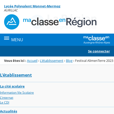
Panneau de gestion des cookies
Lycée Polyvalent Monnet-Mermoz
Menu de la rubrique
Contenu
AURILLAC
MENU
Se connecter
Vous êtes ici :
Accueil
›
L'établissement
›
Blog
›
Festival AlimenTerre 2023
L'établissement
La cité scolaire
Information Vie Scolaire
L'internat
Le CDI
Actualités