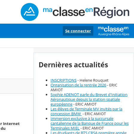
Se connecter
Dernières actualités
INSCRIPTIONS
- Helene Rouquet
Organisation de la rentrée 2026
- ERIC
AMIOT
Sophie ADENOT parle du Brevet d'Initiation
Aéronautique depuis la station spatiale
européenne
- ERIC AMIOT
Les élèves de Terminale MV invités par la
concession BMW
- ERIC AMIOT
Immersion exclusive à la succursale
cantalienne de la Banque de France pour les
er Internet
Terminales MIEL
- ERIC AMIOT
 du
Les étudiants de BTS CRSA première année