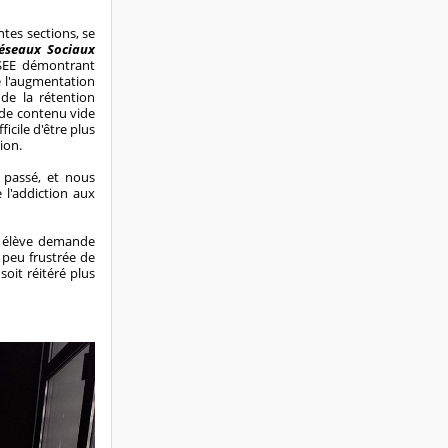
ntes sections, se
éseaux Sociaux
NSEE démontrant
e l'augmentation
de la rétention
n de contenu vide
icile d'être plus
ion.
 passé, et nous
 l'addiction aux
ne élève demande
 peu frustrée de
oit réitéré plus