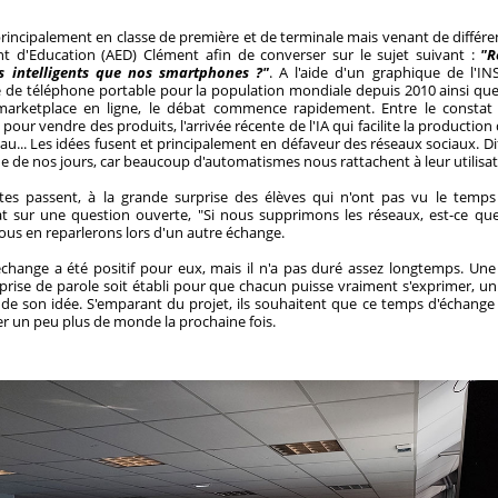
principalement en classe de première et de terminale mais venant de différe
ant d'Education (AED) Clément afin de converser sur le sujet suivant :
"R
s intelligents que nos smartphones ?"
. A l'aide d'un graphique de l'I
e de téléphone portable pour la population mondiale depuis 2010 ainsi qu
arketplace en ligne, le débat commence rapidement. Entre le constat 
pour vendre des produits, l'arrivée récente de l'IA qui facilite la productio
au... Les idées fusent et principalement en défaveur des réseaux sociaux. Diff
e de nos jours, car beaucoup d'automatismes nous rattachent à leur utilisat
tes passent, à la grande surprise des élèves qui n'ont pas vu le temps
t sur une question ouverte, "Si nous supprimons les réseaux, est-ce que
ous en reparlerons lors d'un autre échange.
l'échange a été positif pour eux, mais il n'a pas duré assez longtemps. U
ise de parole soit établi pour que chacun puisse vraiment s'exprimer, un
 de son idée. S'emparant du projet, ils souhaitent que ce temps d'échange s
rer un peu plus de monde la prochaine fois.