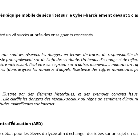
ès (équipe mobile de sécurité) sur le Cyber-harcèlement devant 5 clas
tré un vif succès auprès des enseignants concernés
e que sont les réseaux, les dangers en termes de traces, de responsabilité de
este principalement sur de l'info descendante. Un temps d'échange et de réflex
t être intéressant. Peut être est ce prévu sur d'autres moments, il manque un rap
mes (dans le lycée, les numéros d'appels, l'existence des coffres numériques p
, illustrée par des éléments historiques, et des exemples concrets issus
t . Elle clarifie les dangers des réseaux sociaux où règne un sentiment d’impunit
tudes malveillantes sur internet.
nts d'Éducation (AED)
 débat pour les élèves du lycée afin d'échanger des idées sur un sujet en ra