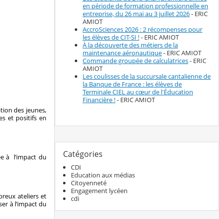
en période de formation professionnelle en
entreprise, du 26 mai au 3 juillet 2026
- ERIC
AMIOT
AccroSciences 2026 : 2 récompenses pour
les élèves de CIT-SI !
- ERIC AMIOT
À la découverte des métiers de la
maintenance aéronautique
- ERIC AMIOT
Commande groupée de calculatrices
- ERIC
AMIOT
Les coulisses de la succursale cantalienne de
la Banque de France : les élèves de
Terminale CIEL au cœur de l'Éducation
Financière !
- ERIC AMIOT
tion des jeunes,
s et positifs en
Catégories
ée à l’impact du
CDI
Education aux médias
Citoyenneté
Engagement lycéen
eux ateliers et
cdi
ser à l’impact du