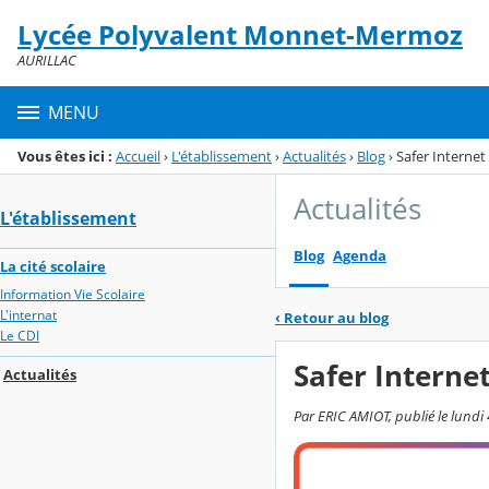
Panneau de gestion des cookies
Lycée Polyvalent Monnet-Mermoz
Menu de la rubrique
Contenu
AURILLAC
MENU
Vous êtes ici :
Accueil
›
L'établissement
›
Actualités
›
Blog
›
Safer Internet
Actualités
L'établissement
Blog
Agenda
La cité scolaire
Information Vie Scolaire
L'internat
‹
Retour au blog
Le CDI
Safer Interne
Actualités
Par ERIC AMIOT, publié le lundi