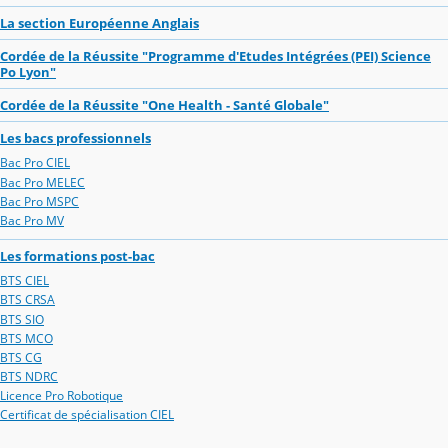
La section Européenne Anglais
Cordée de la Réussite "Programme d'Etudes Intégrées (PEI) Science
Po Lyon"
Cordée de la Réussite "One Health - Santé Globale"
Les bacs professionnels
Bac Pro CIEL
Bac Pro MELEC
Bac Pro MSPC
Bac Pro MV
Les formations post-bac
BTS CIEL
BTS CRSA
BTS SIO
BTS MCO
BTS CG
BTS NDRC
Licence Pro Robotique
Certificat de spécialisation CIEL