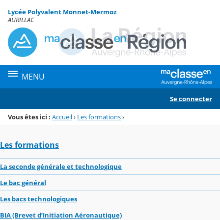
Panneau de gestion des cookies
Lycée Polyvalent Monnet-Mermoz
Menu de la rubrique
Contenu
AURILLAC
MENU
Se connecter
Vous êtes ici :
Accueil
›
Les formations
›
Les formations
La seconde générale et technologique
Le bac général
Les bacs technologiques
BIA (Brevet d’Initiation Aéronautique)