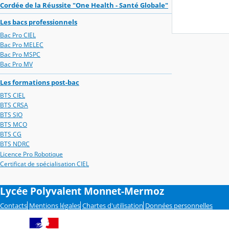
Cordée de la Réussite "One Health - Santé Globale"
Les bacs professionnels
Bac Pro CIEL
Bac Pro MELEC
Bac Pro MSPC
Bac Pro MV
Les formations post-bac
BTS CIEL
BTS CRSA
BTS SIO
BTS MCO
BTS CG
BTS NDRC
Licence Pro Robotique
Certificat de spécialisation CIEL
Lycée Polyvalent Monnet-Mermoz
Contacts
Mentions légales
Chartes d'utilisation
Données personnelles