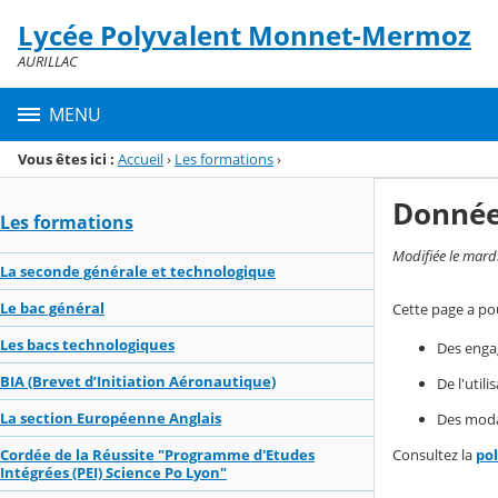
Panneau de gestion des cookies
Lycée Polyvalent Monnet-Mermoz
Menu de la rubrique
Contenu
AURILLAC
MENU
Vous êtes ici :
Accueil
›
Les formations
›
Donnée
Les formations
Modifiée le mard
La seconde générale et technologique
Le bac général
Cette page a pou
Les bacs technologiques
Des enga
BIA (Brevet d’Initiation Aéronautique)
De l'util
La section Européenne Anglais
Des modal
Consultez la
po
Cordée de la Réussite "Programme d'Etudes
Intégrées (PEI) Science Po Lyon"