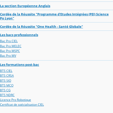
La section Européenne Anglais
Cordée de la Réussite "Programme d'Etudes Intégrées (PEI) Science
Po Lyon"
Cordée de la Réussite "One Health - Santé Globale"
Les bacs professionnels
Bac Pro CIEL
Bac Pro MELEC
Bac Pro MSPC
Bac Pro MV
Les formations post-bac
BTS CIEL
BTS CRSA
BTS SIO
BTS MCO
BTS CG
BTS NDRC
Licence Pro Robotique
Certificat de spécialisation CIEL