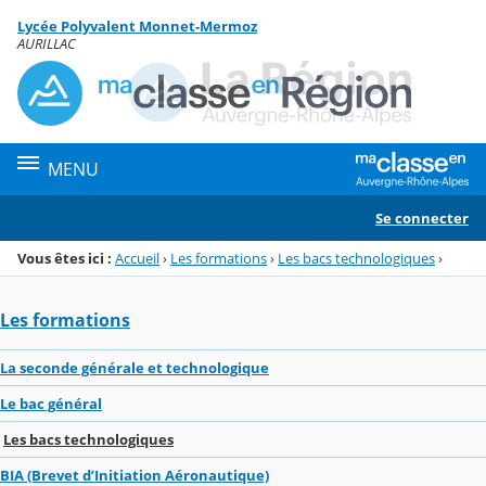
Panneau de gestion des cookies
Lycée Polyvalent Monnet-Mermoz
Menu de la rubrique
Contenu
AURILLAC
MENU
Se connecter
Vous êtes ici :
Accueil
›
Les formations
›
Les bacs technologiques
›
Les formations
La seconde générale et technologique
Le bac général
Les bacs technologiques
BIA (Brevet d’Initiation Aéronautique)