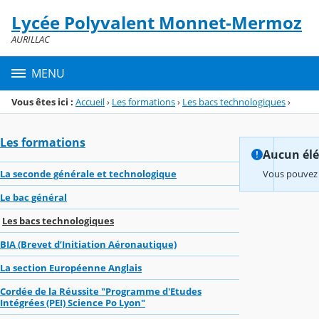
Panneau de gestion des cookies
Lycée Polyvalent Monnet-Mermoz
Menu de la rubrique
Contenu
AURILLAC
MENU
Vous êtes ici :
Accueil
›
Les formations
›
Les bacs technologiques
›
Les formations
Aucun élém
La seconde générale et technologique
Vous pouvez 
Le bac général
Les bacs technologiques
BIA (Brevet d’Initiation Aéronautique)
La section Européenne Anglais
Cordée de la Réussite "Programme d'Etudes
Intégrées (PEI) Science Po Lyon"