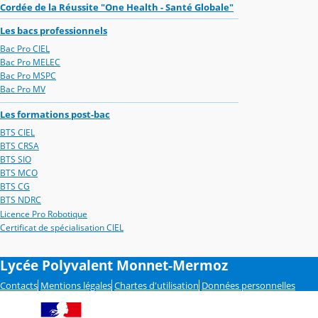
Cordée de la Réussite "One Health - Santé Globale"
Les bacs professionnels
Bac Pro CIEL
Bac Pro MELEC
Bac Pro MSPC
Bac Pro MV
Les formations post-bac
BTS CIEL
BTS CRSA
BTS SIO
BTS MCO
BTS CG
BTS NDRC
Licence Pro Robotique
Certificat de spécialisation CIEL
Lycée Polyvalent Monnet-Mermoz
Contacts
Mentions légales
Chartes d'utilisation
Données personnelles