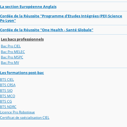
La section Européenne Anglais
Cordée de la Réussite "Programme d'Etudes Intégrées (PEI) Science
Po Lyon"
Cordée de la Réussite "One Health - Santé Globale"
Les bacs professionnels
Bac Pro CIEL
Bac Pro MELEC
Bac Pro MSPC
Bac Pro MV
Les formations post-bac
BTS CIEL
BTS CRSA
BTS SIO
BTS MCO
BTS CG
BTS NDRC
Licence Pro Robotique
Certificat de spécialisation CIEL