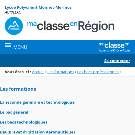
Panneau de gestion des cookies
Lycée Polyvalent Monnet-Mermoz
Menu de la rubrique
Contenu
AURILLAC
MENU
Se connecter
Vous êtes ici :
Accueil
›
Les formations
›
Les bacs professionnels
›
Les formations
La seconde générale et technologique
Le bac général
Les bacs technologiques
BIA (Brevet d’Initiation Aéronautique)